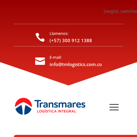
[weglot_switche
Llamenos:

(+57) 300 912 1388
E-mail:

info@tmlogistics.com.co