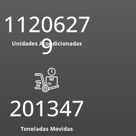
1120627
9
Unidades Acondicionadas
201347
Toneladas Movidas