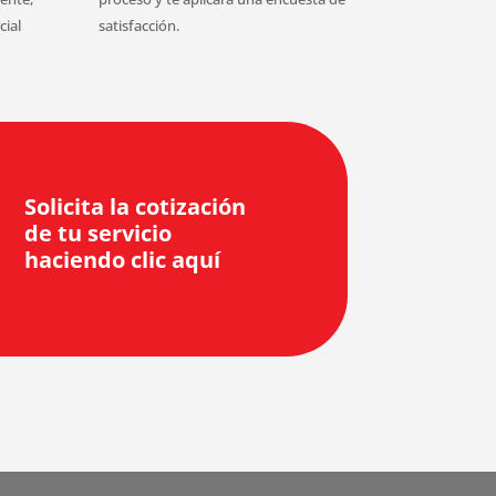
cial
satisfacción.
Solicita la cotización
de tu servicio
haciendo clic aquí