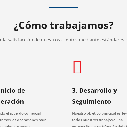
¿Cómo trabajamos?
r la satisfacción de nuestros clientes mediante estándares d


Inicio de
3. Desarrollo y
eración
Seguimiento
ado el acuerdo comercial,
Nuestro objetivo principal es lle
iaremos las operaciones para
todos nuestros trabajos a una
r a cabo el proceso
entrega final a satisfacción del cl