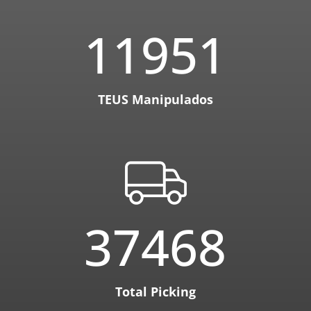
11951
TEUS Manipulados
37468
Total Picking