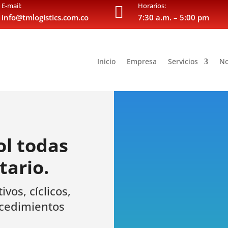
E-mail:
Horarios:

info@tmlogistics.com.co
7:30 a.m. – 5:00 pm
Inicio
Empresa
Servicios
No
l todas
tario.
ivos, cíclicos,
ocedimientos