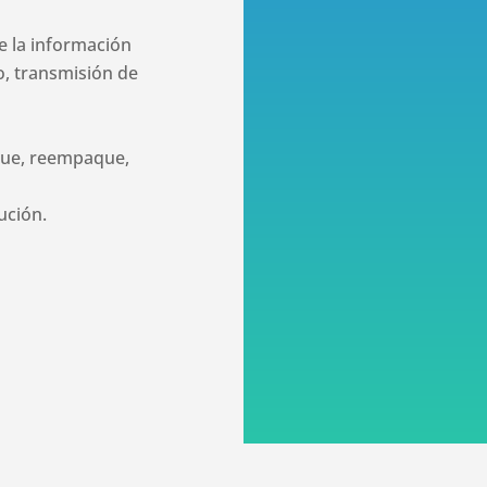
e la información
, transmisión de
que, reempaque,
ución.