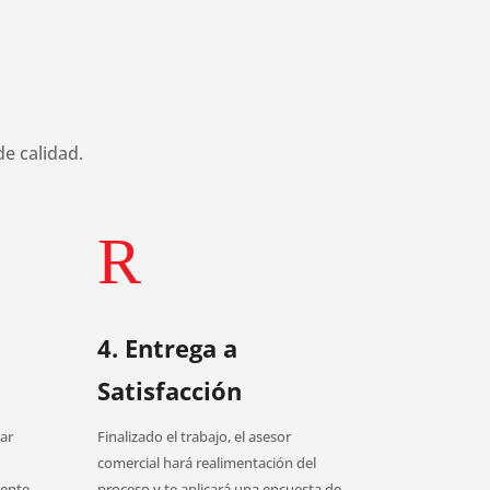
e calidad.
R
4. Entrega a
Satisfacción
var
Finalizado el trabajo, el asesor
comercial hará realimentación del
iente,
proceso y te aplicará una encuesta de