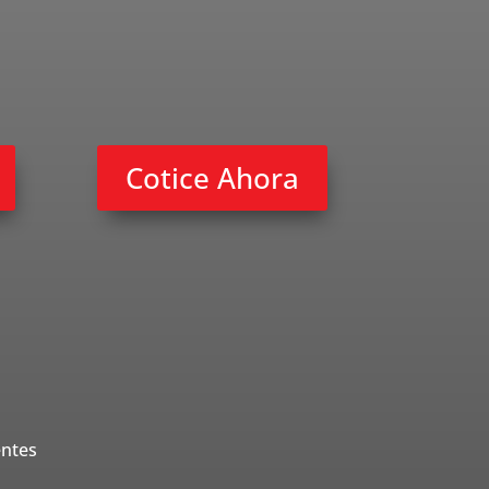
Cotice Ahora
entes