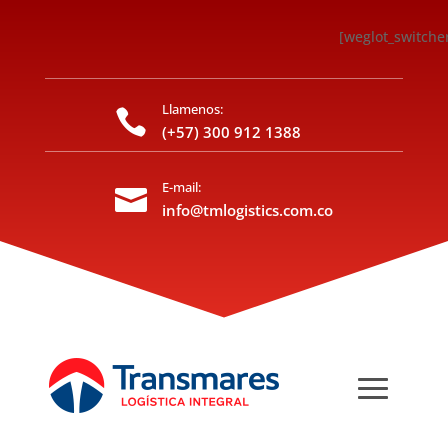
[weglot_switche
Llamenos:

(+57) 300 912 1388
E-mail:

info@tmlogistics.com.co